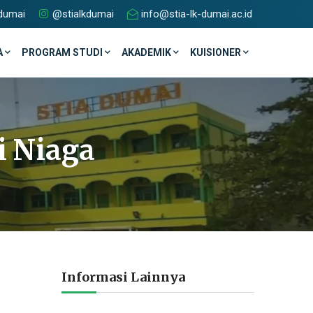
dumai
@stialkdumai
info@stia-lk-dumai.ac.id
A
PROGRAM STUDI
AKADEMIK
KUISIONER
i Niaga
Informasi Lainnya