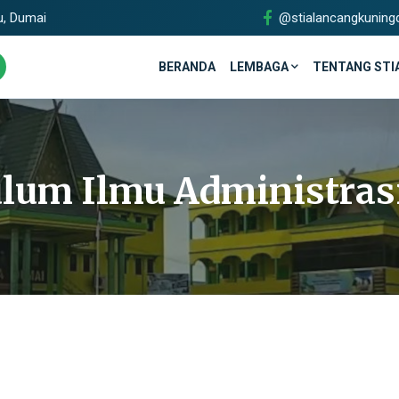
u, Dumai
@stialancangkuning
BERANDA
LEMBAGA
TENTANG STI
lum Ilmu Administras