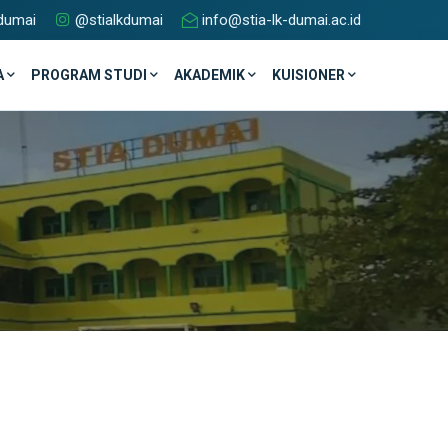
dumai
@stialkdumai
info@stia-lk-dumai.ac.id
A
PROGRAM STUDI
AKADEMIK
KUISIONER