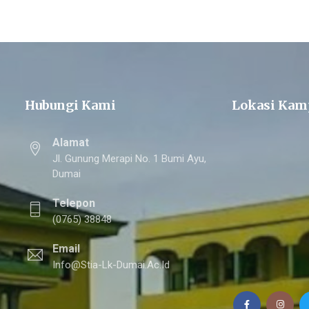
Hubungi Kami
Lokasi Kam
Alamat
Jl. Gunung Merapi No. 1 Bumi Ayu,
Dumai
Telepon
(0765) 38848
Email
Info@stia-Lk-Dumai.ac.id