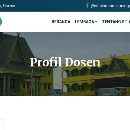
u, Dumai
@stialancangkuning
BERANDA
LEMBAGA
TENTANG STI
Profil Dosen